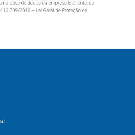
 na base de dados da empresa E-Cliente, de
ei 13.709/2018 – Lei Geral de Proteção de
a."