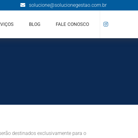
solucione@solucionegestao.com.br
RVIÇOS
BLOG
FALE CONOSCO
 serão destinados exclusivamente para o